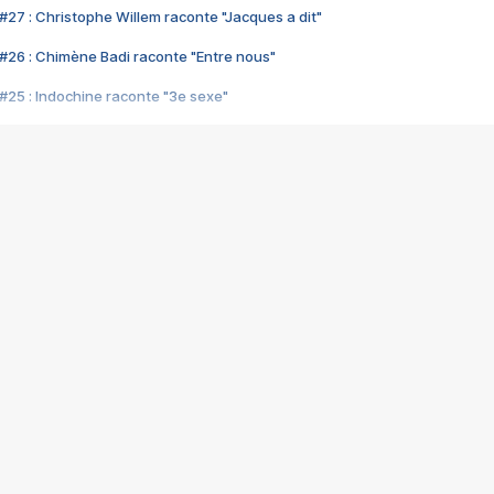
#27 : Christophe Willem raconte "Jacques a dit"
#26 : Chimène Badi raconte "Entre nous"
#25 : Indochine raconte "3e sexe"
#24 : Zaho raconte "C'est chelou"
#23 : Patrick Bruel raconte "Au café des délices"
#22 : Kyo raconte "Le chemin"
#21 : Nolwenn Leroy raconte "Cassé"
#20 : Patrick Hernandez raconte "Born to be alive"
#19 : Lorie raconte "Près de moi"
#18 : Michael Jones raconte "A nos actes manqués" (avec Jean-Jacque
#17 : Khaled raconte "Aïcha"
#16 : Corneille raconte "Parce qu'on vient de loin"
#15 : Indochine raconte "L'aventurier"