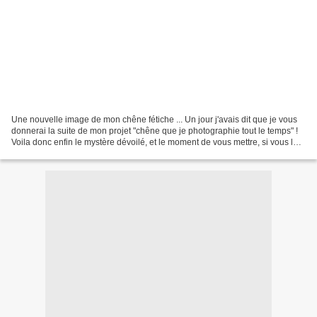
Une nouvelle image de mon chêne fétiche ... Un jour j'avais dit que je vous
donnerai la suite de mon projet "chêne que je photographie tout le temps" !
Voila donc enfin le mystère dévoilé, et le moment de vous mettre, si vous le
désirez, à contribution...