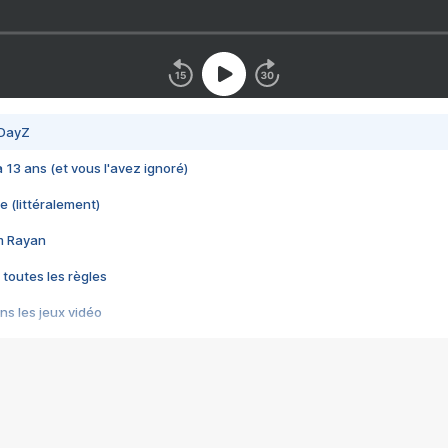
 DayZ
 a 13 ans (et vous l'avez ignoré)
e (littéralement)
im Rayan
 toutes les règles
s les jeux vidéo
us choquant de Rockstar ? - Le scandale BULLY
e plus moche de Steam
du RÊVE tourne au CAUCHEMAR