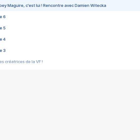
bey Maguire, c'est lui ! Rencontre avec Damien Witecka
e 6
e 5
e 4
e 3
s créatrices de la VF !
e 2
e 1
e Mektoub My Love arrive enfin ! Rencontre avec Shaïn Boumedine et Sal
i : après Toni en famille
elle réalise le bouleversant Dites lui que je l'aime
ais ! Rencontre autour de Vie privée de Rebecca Zlotowski