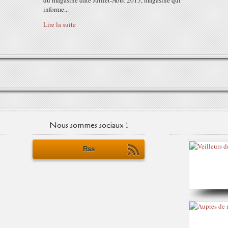
du magasine daté Juillet-Aout 2015, magasine qui
informe...
Lire la suite
Nous sommes sociaux !
Rss