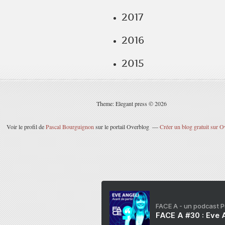
2017
2016
2015
Theme: Elegant press © 2026
Voir le profil de
Pascal Bourguignon
sur le portail Overblog
Créer un blog gratuit sur O
FACE A - un podcast 
FACE A #30 : Eve A