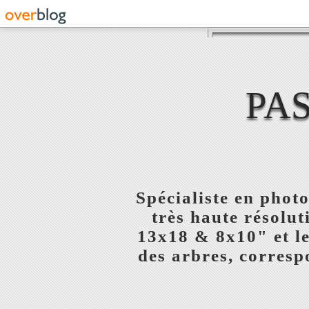
PA
Spécialiste en phot
très haute résolu
13x18 & 8x10" et l
des arbres, corresp