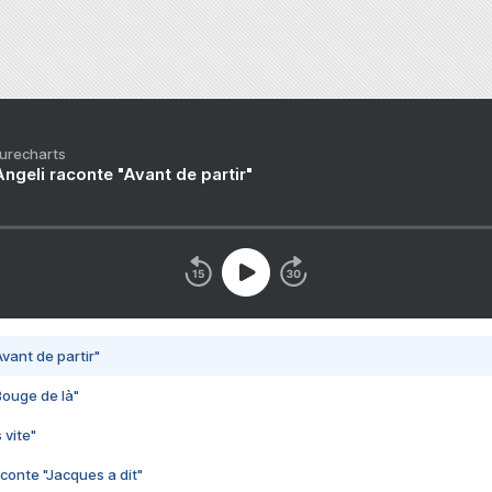
Purecharts
ngeli raconte "Avant de partir"
vant de partir"
Bouge de là"
 vite"
conte "Jacques a dit"