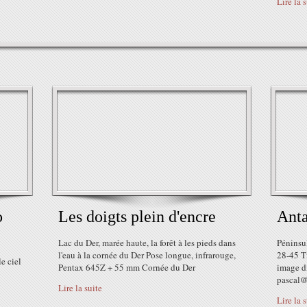
Lire la 
o
Les doigts plein d'encre
Anta
Lac du Der, marée haute, la forêt à les pieds dans
Péninsu
l'eau à la cornée du Der Pose longue, infrarouge,
28-45 T
e ciel
Pentax 645Z + 55 mm Cornée du Der
image d
pascal@
Lire la suite
Lire la 