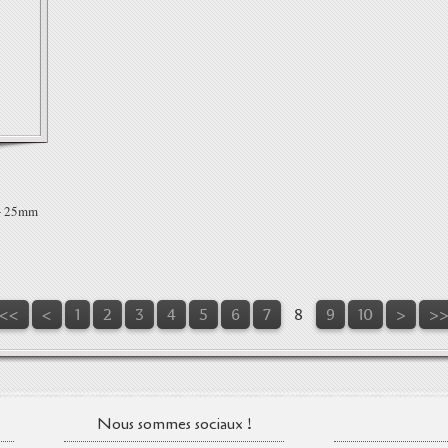
 + 25mm
<<
<
1
2
3
4
5
6
7
8
9
10
>
>
Nous sommes sociaux !