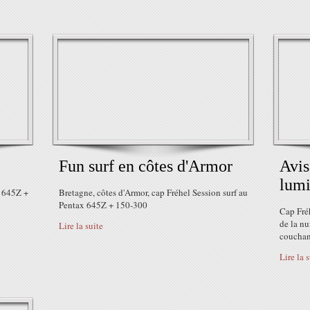
Fun surf en côtes d'Armor
Avis
lumi
x 645Z +
Bretagne, côtes d'Armor, cap Fréhel Session surf au
Pentax 645Z + 150-300
Cap Fréh
de la nu
Lire la suite
couchan
Lire la 