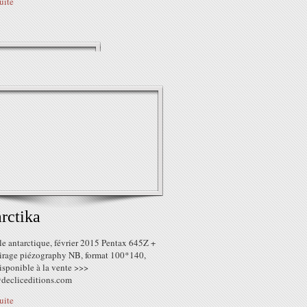
suite
rctika
le antarctique, février 2015 Pentax 645Z +
irage piézography NB, format 100*140,
isponible à la vente >>>
decliceditions.com
suite